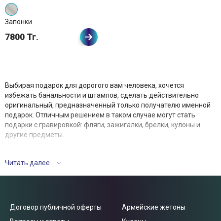
Запонки
7800 Тг.
Выбирая подарок для дорогого вам человека, хочется
избежать банальности и штампов, сделать действительно
оригинальный, предназначенный только получателю именной
подарок. Отличным решением в таком случае могут стать
подарки с гравировкой: фляги, зажигалки, брелки, кулоны и
другие предметы.
Наносить на поверхность именных подарков можно различные
надписи: пожелания, напутствия, имя получателя или дарителя,
Читать далее...
любимые цитаты и крылатые фразы. Главное, чтобы надпись
была понятной и близкой сердцу будущего владельца,
вызывала у него приятные эмоции и теплые воспоминания.
Наша компания предлагает следующие виды подарков с
Договор публичной оферты
Армейские жетоны
гравировкой: