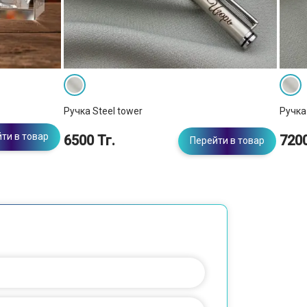
Ручка Steel tower
Ручка 
ти в товар
6500 Тг.
7200
Перейти в товар