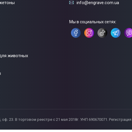
жетоны
info@engrave.com.ua
Мы в социальных сетях:
для животных
ы
55, оф. 23. В торговом реестре с 21 мая 2018г. УНП 690670071. Регистрац