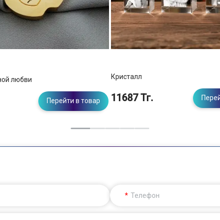
Кристалл
ной любви
11687 Тг.
Перей
Перейти в товар
Телефон