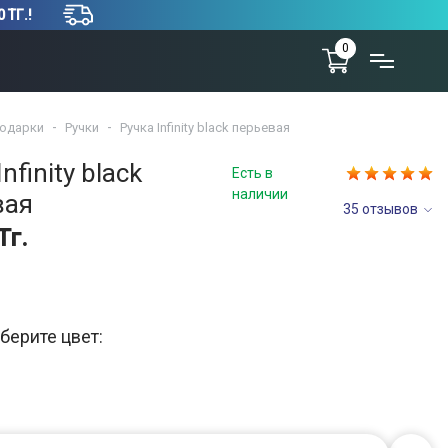
 ТГ.!
0
одарки
Ручки
Ручка Infinity black перьевая
nfinity black
Есть в
наличии
вая
35 отзывов
Тг.
берите цвет: