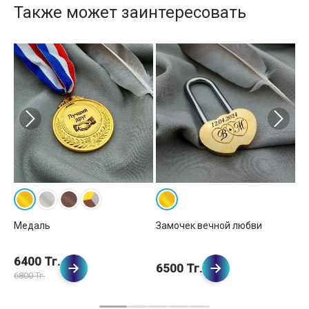
Также может заинтересовать
вка
Кр
Медаль
Замочек вечной любви
6400 Тг.
1
6500 Тг.
6800 Тг.