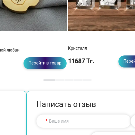
Кристалл
ной любви
11687 Тг.
Перей
Перейти в товар
Написать отзыв
Ваше имя