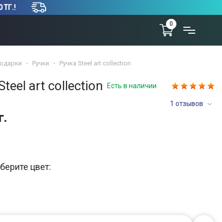
 ТГ.!
0
одарки
Ручки
Ручка Steel art collection
teel art collection
Есть в наличии
1 отзывов
г.
берите цвет: