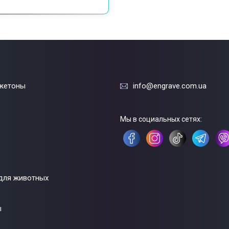
жетоны
info@engrave.com.ua
Мы в социальных сетях:
для животных
ы