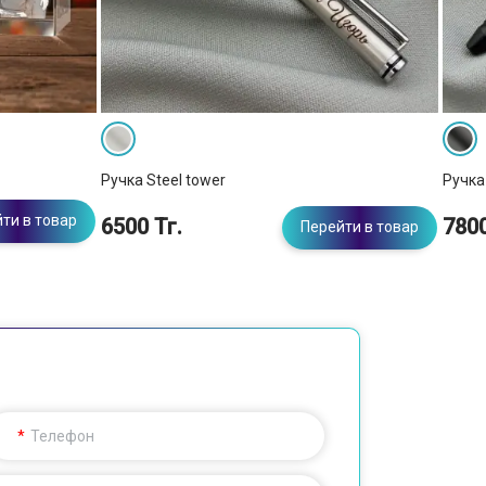
Ручка Steel tower
Ручка
ти в товар
6500 Тг.
7800
Перейти в товар
Телефон