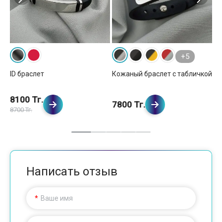
+5
ID браслет
Кожаный браслет с табличкой
Ст
4 
8100 Тг.
7
7800 Тг.
8700 Тг.
80
Написать отзыв
Ваше имя