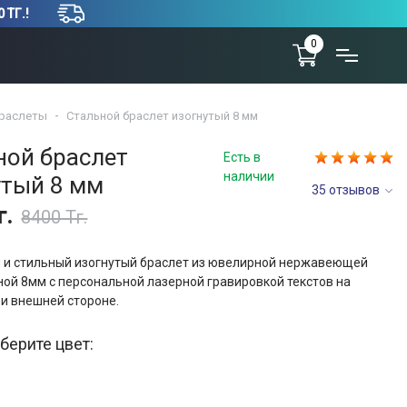
 ТГ.!
0
раслеты
Стальной браслет изогнутый 8 мм
ной браслет
Есть в
наличии
утый 8 мм
35 отзывов
г.
8400 Тг.
 и стильный изогнутый браслет из ювелирной нержавеющей
ной 8мм с персональной лазерной гравировкой текстов на
 и внешней стороне.
берите цвет: