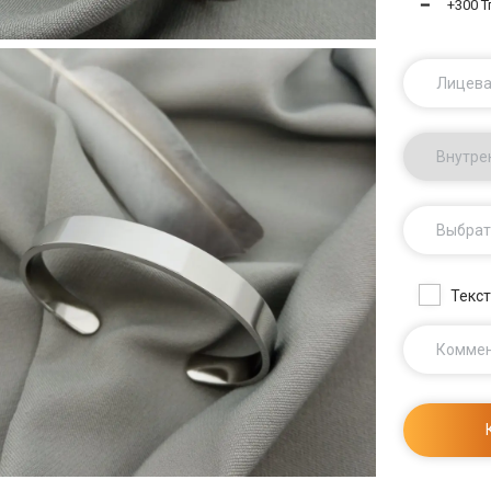
━
+300 Тг
Лицева
Внутре
Выбрат
Текст
Комме