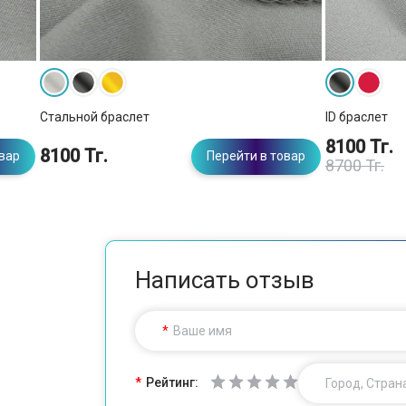
Стальной браслет
ID браслет
8100 Тг.
8100 Тг.
овар
Перейти в товар
8700 Тг.
Написать отзыв
Ваше имя
Рейтинг:
Город, Стран