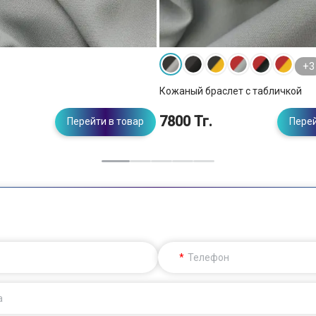
+3
Кожаный браслет с табличкой
7800 Тг.
Перейти в товар
Перей
Телефон
а