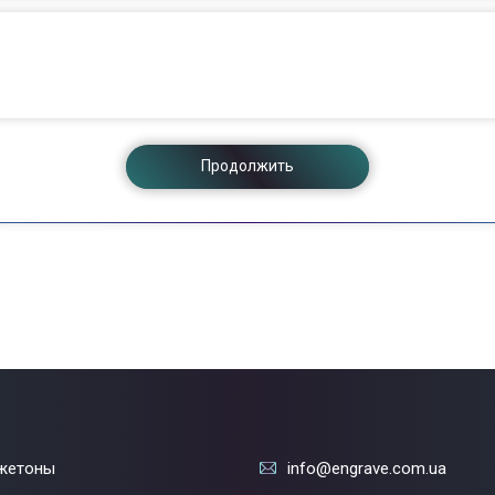
Продолжить
жетоны
info@engrave.com.ua