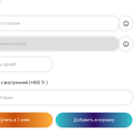
.
я сторона
нняя сторона
ь шрифт
 с внутренней (+400 Тг.)
нтарии
Купить в 1 клик
Добавить в корзину