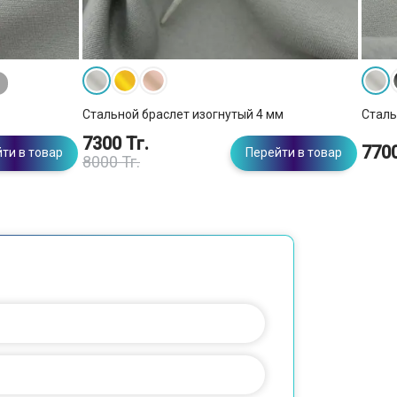
Стальной браслет изогнутый 4 мм
Сталь
7300 Тг.
7700
ти в товар
Перейти в товар
8000 Тг.