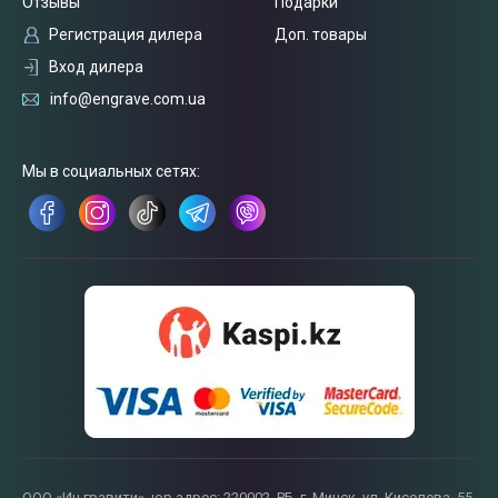
Отзывы
Подарки
Регистрация дилера
Доп. товары
Вход дилера
info@engrave.com.ua
Связаться
Мы в социальных сетях:
с нами
ООО «Ин гравити», юр.адрес: 220002, РБ, г. Минск, ул. Киселева, 55,