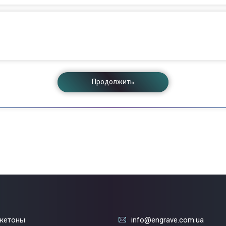
Продолжить
жетоны
info@engrave.com.ua