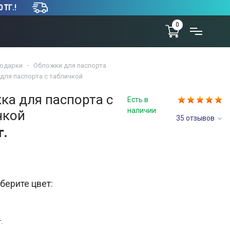
 ТГ.!
0
одарки
Обложки для паспорта
для паспорта c табличкой
ка для паспорта c
Есть в
наличии
чкой
35 отзывов
г.
берите цвет:
.