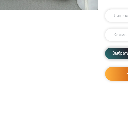
Лицева
Комме
Выбрать