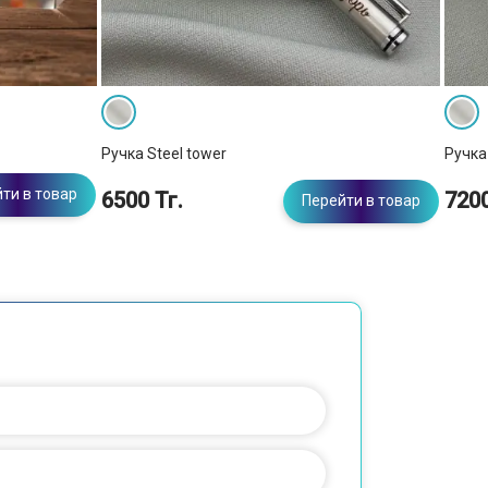
Ручка Steel tower
Ручка 
ти в товар
6500 Тг.
7200
Перейти в товар