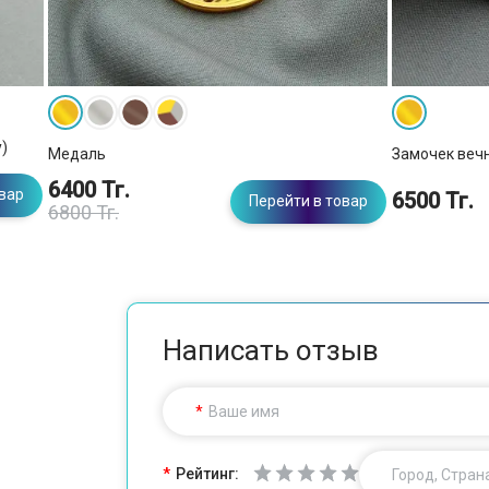
)
Медаль
Замочек веч
6400 Тг.
овар
6500 Тг.
Перейти в товар
6800 Тг.
Написать отзыв
Ваше имя
Рейтинг:
Город, Стран