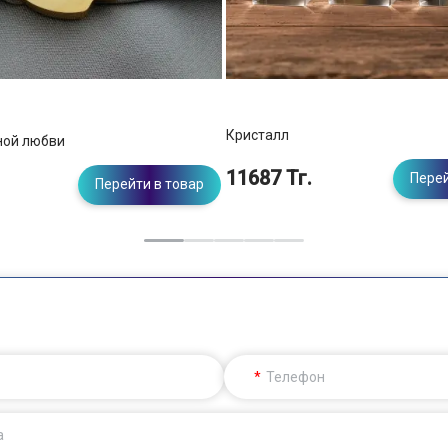
Кристалл
ной любви
11687 Тг.
Перей
Перейти в товар
Телефон
а