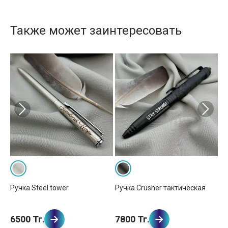
Также может заинтересовать
Ручка Steel tower
Ручка Crusher тактическая
Ру
6500 Тг.
7800 Тг.
8