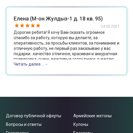
Елена (М-он Жулдыз-1 д. 18 кв. 95)
24.02.2021
Дорогие ребята! Я хочу Вам сказать огромное
спасибо за работу, которую вы делаете, за
оперативность, за просьбы клиентов, за понимание и
отличную работу, не первый раз заказываю у вас
подарки...качество отличное, красивая и аккуратная
гравировка, очень вежливые сотрудники, я желаю
Читать далее...
Вам огромного здоровья и процветания вашему
бизнесу!
Договор публичной оферты
Армейские жетоны
Вопросы и ответы
Кулоны
Гравировка
Браслеты