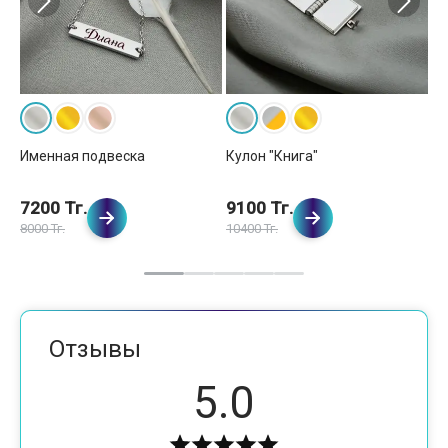
Именная подвеска
Кулон "Книга"
Ку
7200 Тг.
9100 Тг.
9
8000 Тг.
10400 Тг.
Отзывы
5.0