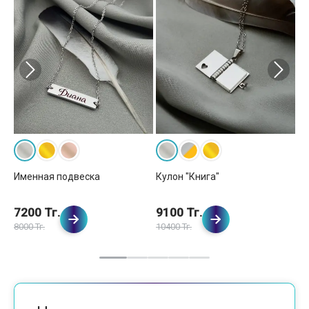
Именная подвеска
Кулон "Книга"
Ку
7200 Тг.
9100 Тг.
9
8000 Тг.
10400 Тг.