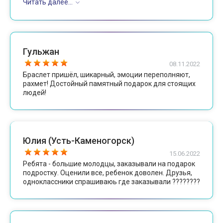
Читать далее...
главное, отзывчивость администратора????????
Гульжан
08.11.2022
Браслет пришёл, шикарный, эмоции переполняют,
рахмет! Достойный памятный подарок для стоящих
людей!
Юлия (Усть-Каменогорск)
15.06.2022
Ребята - большие молодцы, заказывали на подарок
подростку. Оценили все, ребенок доволен. Друзья,
одноклассники спрашиваюь где заказывали ????????