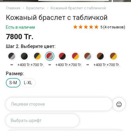
Главная
Браслеты
Кожаный браслет с табличкой
Кожаный браслет с табличкой
Есть в наличии
5 (4 отзывов)
7800 Тг.
Шаг 2. Выберите цвет:
━
+400 Тг.
+700 Тг.
━
+400 Тг.
+700 Тг.
━
+400 Тг.
+700 Тг.
Размер:
S-M
L-XL
Лицевая сторона
Выбрать шрифт