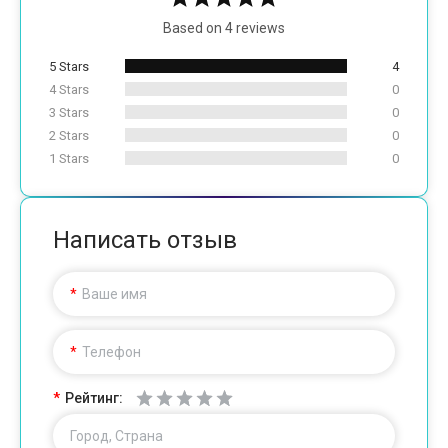
Based on 4 reviews
5 Stars
4
4 Stars
0
3 Stars
0
2 Stars
0
1 Stars
0
Написать отзыв
Ваше имя
Телефон
Рейтинг:
Город, Страна