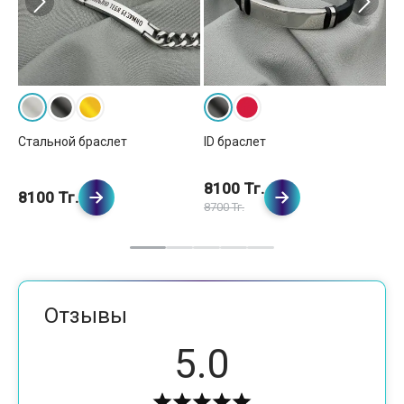
Стальной браслет
ID браслет
Ст
4 
8100 Тг.
7
8100 Тг.
8700 Тг.
80
Отзывы
5.0