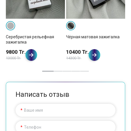
Серебристая рельефная
Чёрная матовая зажигалка
Зо
зажигалка
за
9800 Тг.
10400 Тг.
1
13000 Тг.
14300 Тг.
15
Написать отзыв
Ваше имя
Телефон