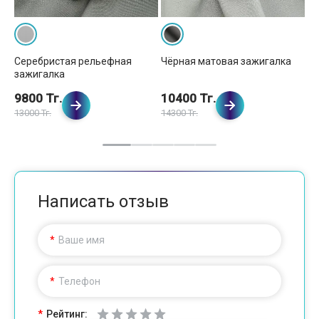
Серебристая рельефная
Чёрная матовая зажигалка
Зо
зажигалка
за
9800 Тг.
10400 Тг.
1
13000 Тг.
14300 Тг.
15
Написать отзыв
Ваше имя
Телефон
Рейтинг: