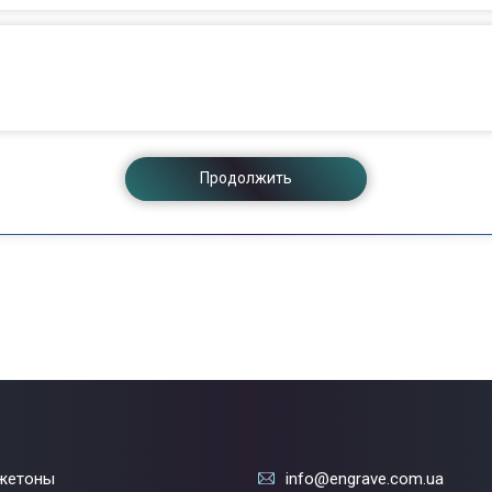
Продолжить
жетоны
info@engrave.com.ua