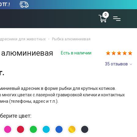
 ТГ.!
0
дресники для животных
Рыбка алюминиевая
 алюминиевая
Есть в наличии
35 отзывов
г.
миниевый адресник в форме рыбки для крупных котиков.
 многих цветах с лазерной гравировкой клички и контактных
ина (телефоны, адрес и т.п.).
берите цвет: