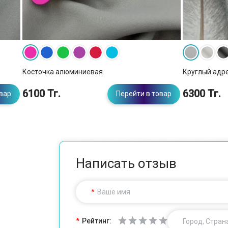
Косточка алюминиевая
Круглый адр
6100 Тг.
6300 Тг.
овар
Перейти в товар
Написать отзыв
Ваше имя
Рейтинг:
Город, Стран