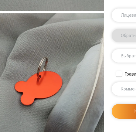
Лицева
Обратн
Выбрат
Грави
Комме