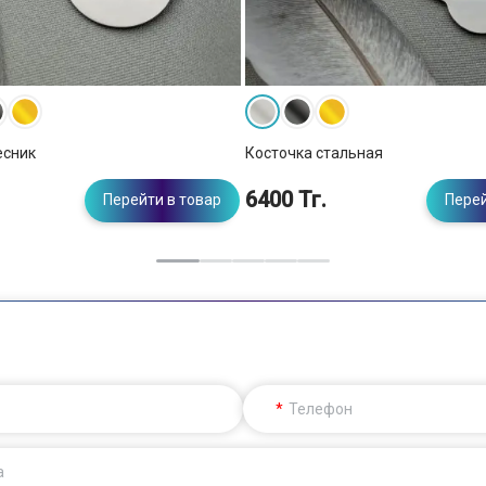
есник
Косточка стальная
6400 Тг.
Перейти в товар
Перей
Телефон
а