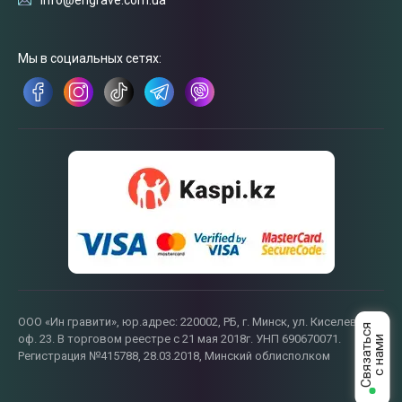
info@engrave.com.ua
Мы в социальных сетях:
ООО «Ин гравити», юр.адрес: 220002, РБ, г. Минск, ул. Киселева, 55,
оф. 23. В торговом реестре с 21 мая 2018г. УНП 690670071.
Регистрация №415788, 28.03.2018, Минский облисполком