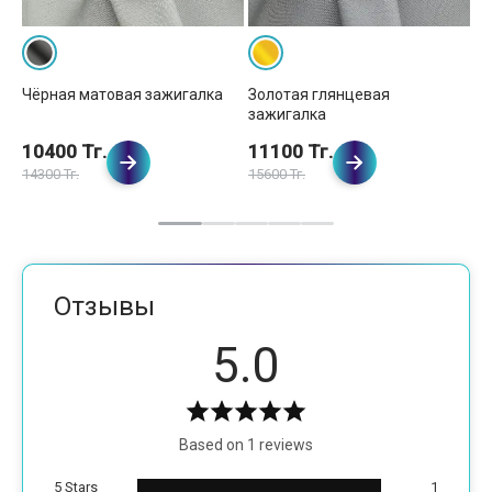
Чёрная матовая зажигалка
Золотая глянцевая
Гр
зажигалка
за
10400 Тг.
11100 Тг.
1
14300 Тг.
15600 Тг.
15
Отзывы
5.0
Based on 1 reviews
5 Stars
1