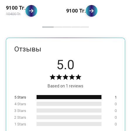
9100 Тг.
7
9100 Тг.
10400 Тг.
81
Отзывы
5.0
Based on 1 reviews
5 Stars
1
4 Stars
0
3 Stars
0
2 Stars
0
1 Stars
0